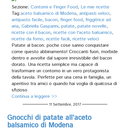
Sezione:
Contorni e Finger Food
,
Le mie ricette
Tag:
aceto balsamico di Modena
,
antipasti veloci
,
antipasto facile
,
bacon
,
finger food
,
friggitrice ad
aria
,
Gabriella Gasparini
,
patate
,
patate novelle
,
ricette con il bacon
,
ricette con l'aceto balsamico
,
ricette da forno
,
ricette facili
,
ricette veloci
Patate al bacon: poche cose sanno conquistare
come questo abbinamento! Croccanti fuori, morbide
dentro e avvolte dal sapore irresistibile del bacon
dorato. Una ricetta semplice ma capace di
trasformare un contorno in un vero protagonista
della tavola. Perfette per una cena in famiglia, un
aperitivo tra amici o quando hai voglia di qualcosa di
sfizioso
Continua a leggere >>
11 Settembre, 2017
Gnocchi di patate all’aceto
balsamico di Modena