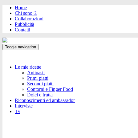
Home
Chi sono ®️
Collaborazioni
Pubblicità
Contatti
Toggle navigation
Le mie ricette
Antipasti
Primi piatti
Secondi piatti
Contorni e Finger Food
Dolci e frutta
Riconoscimenti ed ambassador
Interviste
Tv