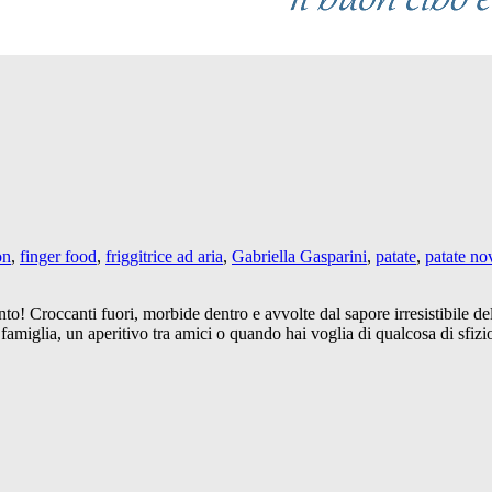
on
,
finger food
,
friggitrice ad aria
,
Gabriella Gasparini
,
patate
,
patate no
! Croccanti fuori, morbide dentro e avvolte dal sapore irresistibile de
 famiglia, un aperitivo tra amici o quando hai voglia di qualcosa di sfizi