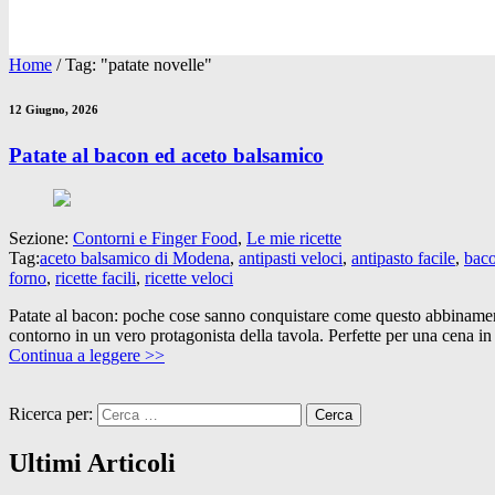
Home
/
Tag: "patate novelle"
12 Giugno, 2026
Patate al bacon ed aceto balsamico
Sezione:
Contorni e Finger Food
,
Le mie ricette
Tag:
aceto balsamico di Modena
,
antipasti veloci
,
antipasto facile
,
bac
forno
,
ricette facili
,
ricette veloci
Patate al bacon: poche cose sanno conquistare come questo abbinamento
contorno in un vero protagonista della tavola. Perfette per una cena in
Continua a leggere >>
Ricerca per:
Ultimi Articoli