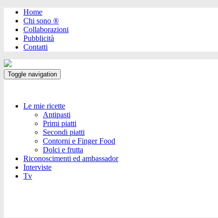
Home
Chi sono ®️
Collaborazioni
Pubblicità
Contatti
Toggle navigation
Le mie ricette
Antipasti
Primi piatti
Secondi piatti
Contorni e Finger Food
Dolci e frutta
Riconoscimenti ed ambassador
Interviste
Tv