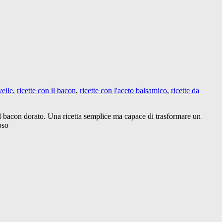
velle
,
ricette con il bacon
,
ricette con l'aceto balsamico
,
ricette da
l bacon dorato. Una ricetta semplice ma capace di trasformare un
oso