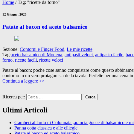
Home
/
Tag: "ricette da forno"
12 Giugno, 2026
Patate al bacon ed aceto balsamico
Sezione:
Contorni e Finger Food
,
Le mie ricette
Tag:
aceto balsamico di Modena
,
antipasti veloci
,
antipasto facile
,
bac
forno
,
ricette facili
,
ricette veloci
Patate al bacon: poche cose sanno conquistare come questo abbinamento
contorno in un vero protagonista della tavola. Perfette per una cena in
Continua a leggere >>
Ricerca per:
Ultimi Articoli
Gamberi al lardo di Colonnata ,arancia gocce di balsamico e mist
Panna cotta classica e alle ciliegie
Patate al bacon ed aceto balsamico