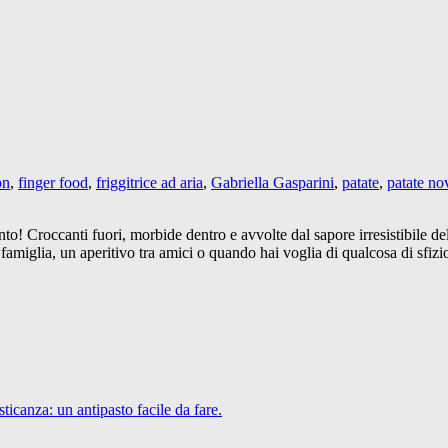
on
,
finger food
,
friggitrice ad aria
,
Gabriella Gasparini
,
patate
,
patate no
! Croccanti fuori, morbide dentro e avvolte dal sapore irresistibile de
 famiglia, un aperitivo tra amici o quando hai voglia di qualcosa di sfizi
icanza: un antipasto facile da fare.