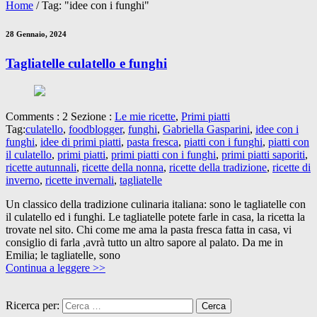
Home
/
Tag: "idee con i funghi"
28 Gennaio, 2024
Tagliatelle culatello e funghi
Comments : 2 Sezione :
Le mie ricette
,
Primi piatti
Tag:
culatello
,
foodblogger
,
funghi
,
Gabriella Gasparini
,
idee con i
funghi
,
idee di primi piatti
,
pasta fresca
,
piatti con i funghi
,
piatti con
il culatello
,
primi piatti
,
primi piatti con i funghi
,
primi piatti saporiti
,
ricette autunnali
,
ricette della nonna
,
ricette della tradizione
,
ricette di
inverno
,
ricette invernali
,
tagliatelle
Un classico della tradizione culinaria italiana: sono le tagliatelle con
il culatello ed i funghi. Le tagliatelle potete farle in casa, la ricetta la
trovate nel sito. Chi come me ama la pasta fresca fatta in casa, vi
consiglio di farla ,avrà tutto un altro sapore al palato. Da me in
Emilia; le tagliatelle, sono
Continua a leggere >>
Ricerca per: