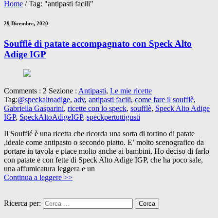
Home
/
Tag: "antipasti facili"
29 Dicembre, 2020
Soufflè di patate accompagnato con Speck Alto
Adige IGP
Comments : 2 Sezione :
Antipasti
,
Le mie ricette
Tag:
@speckaltoadige
,
adv
,
antipasti facili
,
come fare il soufflè
,
Gabriella Gasparini
,
ricette con lo speck
,
soufflè
,
Speck Alto Adige
IGP
,
SpeckAltoAdigeIGP
,
speckpertuttigusti
Il Soufflé è una ricetta che ricorda una sorta di tortino di patate
,ideale come antipasto o secondo piatto. E’ molto scenografico da
portare in tavola e piace molto anche ai bambini. Ho deciso di farlo
con patate e con fette di Speck Alto Adige IGP, che ha poco sale,
una affumicatura leggera e un
Continua a leggere >>
Ricerca per: