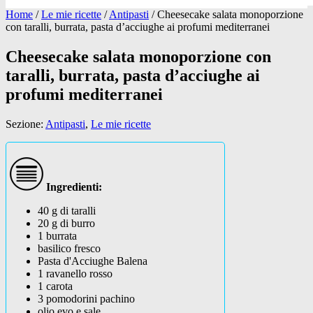
Home
/
Le mie ricette
/
Antipasti
/
Cheesecake salata monoporzione
con taralli, burrata, pasta d’acciughe ai profumi mediterranei
Cheesecake salata monoporzione con
taralli, burrata, pasta d’acciughe ai
profumi mediterranei
Sezione:
Antipasti
,
Le mie ricette
Ingredienti:
40 g di taralli
20 g di burro
1 burrata
basilico fresco
Pasta d'Acciughe Balena
1 ravanello rosso
1 carota
3 pomodorini pachino
olio evo e sale.