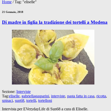
Home
/
Tag: "eliselle"
21 Gennaio, 2018
Di madre in figlia la tradizione dei tortelli a Modena
Sezione:
Interviste
Tag:
eliselle
,
gabriellagasparini
,
interviste
,
pasta fatta in casa
,
ricotta
,
spinaci
,
sun68
,
tortelli
,
tortelloni
Intervista per EVerydayLife di Sun68 a cura di Eliselle.