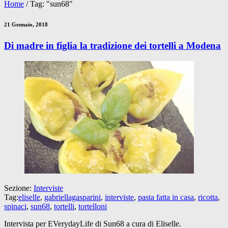
Home
/
Tag: "sun68"
21 Gennaio, 2018
Di madre in figlia la tradizione dei tortelli a Modena
Sezione:
Interviste
Tag:
eliselle
,
gabriellagasparini
,
interviste
,
pasta fatta in casa
,
ricotta
,
spinaci
,
sun68
,
tortelli
,
tortelloni
Intervista per EVerydayLife di Sun68 a cura di Eliselle.