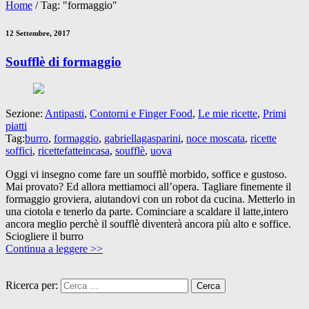
Home
/
Tag: "formaggio"
12 Settembre, 2017
Soufflè di formaggio
Sezione:
Antipasti
,
Contorni e Finger Food
,
Le mie ricette
,
Primi
piatti
Tag:
burro
,
formaggio
,
gabriellagasparini
,
noce moscata
,
ricette
soffici
,
ricettefatteincasa
,
soufflè
,
uova
Oggi vi insegno come fare un soufflè morbido, soffice e gustoso.
Mai provato? Ed allora mettiamoci all’opera. Tagliare finemente il
formaggio groviera, aiutandovi con un robot da cucina. Metterlo in
una ciotola e tenerlo da parte. Cominciare a scaldare il latte,intero
ancora meglio perchè il soufflè diventerà ancora più alto e soffice.
Sciogliere il burro
Continua a leggere >>
Ricerca per: