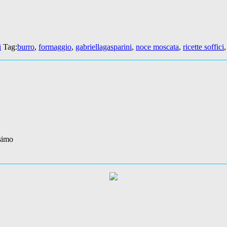
i
Tag:
burro
,
formaggio
,
gabriellagasparini
,
noce moscata
,
ricette soffici
ssimo