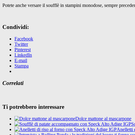
Potete anche versare il soufflè in stampini monodose, sempre precedentem
Condividi:
Facebook
Twitter
Pinterest
LinkedIn
E-mail
Stampa
Correlati
Ti potrebbero interessare
Dolce mattone al mascarpone
S
Anelletti