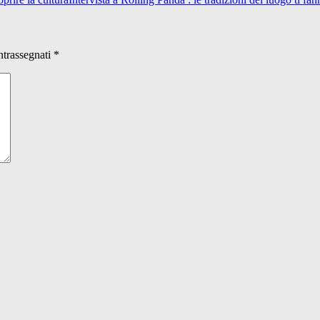
ntrassegnati
*