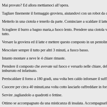
Mai provato? Ed allora mettiamoci all’opera.
Tagliare finemente il formaggio groviera, aiutandovi con un robot da 
Metterlo in una ciotola e tenerlo da parte. Cominciare a scaldare il latt
Sciogliere il burro a bagno maria,a fuoco lento. Prendere una ciotola 
tutto.
Versare la groviera ed il latte e mettere questo composto in un pentol
Mescolare sempre il tutto per altri 3 minuti, a fuoco basso.
Intanto montare a neve le 4 chiare rimaste.
Prendere il composto che avevate sul fuoco e versarlo nelle chiare, de
imburrato ed infarinato.
Preriscaldare il forno a 180 gradi, una volta ben caldo infornare il suff
Cuocere per circa 40 minuti,una volta cotto lasciarlo raffreddare in fo
Servire ,tagliandolo a quadrotti o fettine.
Ottimo se accompagnato da una misticanza di insalata. Accompagnarlo