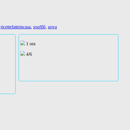
,
ricettefatteincasa
,
soufflè
,
uova
1 ora
4/6