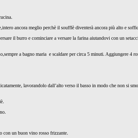
cucina.
e,intero ancora meglio perchè il soufflè diventerà ancora più alto e soffi
versare il burro e cominciare a versare la farina aiutandovi con un seta
ino,sempre a bagno maria e scaldare per circa 5 minuti. Aggiungere 4 ros
licatamente, lavorandolo dall’alto verso il basso in modo che non si smo
lè.
rno.
 con un buon vino rosso frizzante.