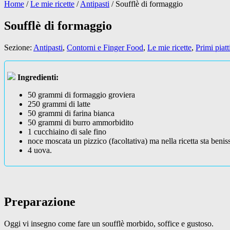
Home
/
Le mie ricette
/
Antipasti
/
Soufflè di formaggio
Soufflè di formaggio
Sezione:
Antipasti
,
Contorni e Finger Food
,
Le mie ricette
,
Primi piatt
Ingredienti:
50 grammi di formaggio groviera
250 grammi di latte
50 grammi di farina bianca
50 grammi di burro ammorbidito
1 cucchiaino di sale fino
noce moscata un pizzico (facoltativa) ma nella ricetta sta beni
4 uova.
Preparazione
Oggi vi insegno come fare un soufflè morbido, soffice e gustoso.