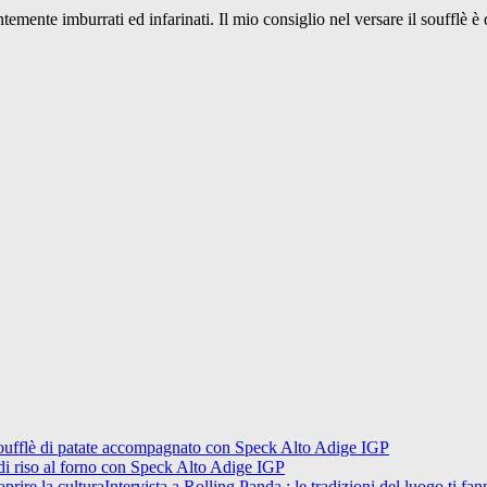
ente imburrati ed infarinati. Il mio consiglio nel versare il soufflè è q
oufflè di patate accompagnato con Speck Alto Adige IGP
 di riso al forno con Speck Alto Adige IGP
Intervista a Rolling Panda : le tradizioni del luogo ti fan