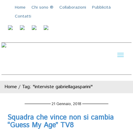
Home
Chi sono ®️
Collaborazioni
Pubblicità
Contatti
Toggl
naviga
Home
/
Tag: "interviste gabriellagasparini"
21 Gennaio, 2018
Squadra che vince non si cambia
“Guess My Age” TV8