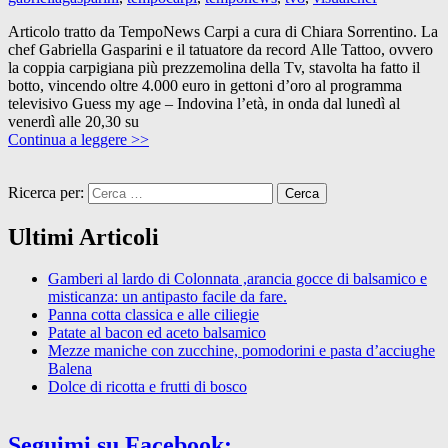
Articolo tratto da TempoNews Carpi a cura di Chiara Sorrentino. La
chef Gabriella Gasparini e il tatuatore da record Alle Tattoo, ovvero
la coppia carpigiana più prezzemolina della Tv, stavolta ha fatto il
botto, vincendo oltre 4.000 euro in gettoni d’oro al programma
televisivo Guess my age – Indovina l’età, in onda dal lunedì al
venerdì alle 20,30 su
Continua a leggere >>
Ricerca per:
Ultimi Articoli
Gamberi al lardo di Colonnata ,arancia gocce di balsamico e
misticanza: un antipasto facile da fare.
Panna cotta classica e alle ciliegie
Patate al bacon ed aceto balsamico
Mezze maniche con zucchine, pomodorini e pasta d’acciughe
Balena
Dolce di ricotta e frutti di bosco
Seguimi su Facebook: