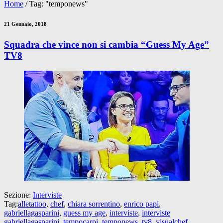
Home
/
Tag: "temponews"
21 Gennaio, 2018
Squadra che vince non si cambia “Guess My Age”
TV8
Sezione:
Interviste
Tag:
alletattoo
,
chef
,
chiara sorrentino
,
enrico papi
,
gabriellagasparini
,
guess my age
,
interviste
,
interviste
gabriellagasparini
,
tempocarpi
,
temponews
,
tv8
,
visualchef