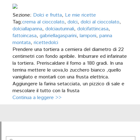
Sezione:
Dolci e frutta
,
Le mie ricette
Tag:
crema al cioccolato
,
dolci
,
dolci al cioccolato
,
dolciallapanna
,
dolciautunnali
,
dolcifattincasa
,
fattoincasa
,
gabriellagasparini
,
lamponi
,
panna
montata
,
ricettedolci
Prendere una tortiera a cerniera del diametro di 22
centimetri con fondo apribile. Imburrare ed infarinate
la tortiera. Preriscaldare il forno a 180 gradi. In una
terrina mettere le uova,lo zucchero bianco ,quello
vanigliato e montarli con una frusta elettrica.
Aggiungere la farina setacciata, un pizzico di sale e
mescolare il tutto con la frusta
Continua a leggere >>