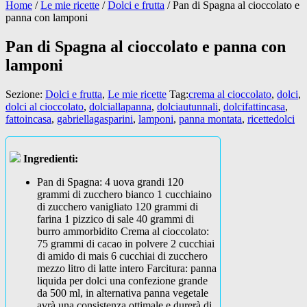
Home
/
Le mie ricette
/
Dolci e frutta
/
Pan di Spagna al cioccolato e
panna con lamponi
Pan di Spagna al cioccolato e panna con
lamponi
Sezione:
Dolci e frutta
,
Le mie ricette
Tag:
crema al cioccolato
,
dolci
,
dolci al cioccolato
,
dolciallapanna
,
dolciautunnali
,
dolcifattincasa
,
fattoincasa
,
gabriellagasparini
,
lamponi
,
panna montata
,
ricettedolci
Ingredienti:
Pan di Spagna: 4 uova grandi 120
grammi di zucchero bianco 1 cucchiaino
di zucchero vanigliato 120 grammi di
farina 1 pizzico di sale 40 grammi di
burro ammorbidito Crema al cioccolato:
75 grammi di cacao in polvere 2 cucchiai
di amido di mais 6 cucchiai di zucchero
mezzo litro di latte intero Farcitura: panna
liquida per dolci una confezione grande
da 500 ml, in alternativa panna vegetale
avrà una consistenza ottimale e durerà di