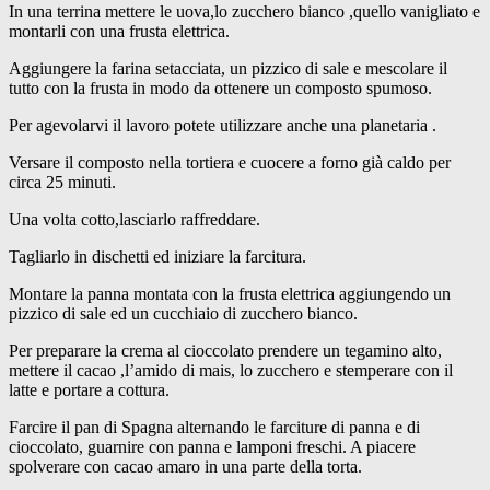
In una terrina mettere le uova,lo zucchero bianco ,quello vanigliato e
montarli con una frusta elettrica.
Aggiungere la farina setacciata, un pizzico di sale e mescolare il
tutto con la frusta in modo da ottenere un composto spumoso.
Per agevolarvi il lavoro potete utilizzare anche una planetaria .
Versare il composto nella tortiera e cuocere a forno già caldo per
circa 25 minuti.
Una volta cotto,lasciarlo raffreddare.
Tagliarlo in dischetti ed iniziare la farcitura.
Montare la panna montata con la frusta elettrica aggiungendo un
pizzico di sale ed un cucchiaio di zucchero bianco.
Per preparare la crema al cioccolato prendere un tegamino alto,
mettere il cacao ,l’amido di mais, lo zucchero e stemperare con il
latte e portare a cottura.
Farcire il pan di Spagna alternando le farciture di panna e di
cioccolato, guarnire con panna e lamponi freschi. A piacere
spolverare con cacao amaro in una parte della torta.