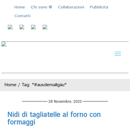
Home
Chi sono ®️
Collaborazioni
Pubblicità
Contatti
Toggl
naviga
Home
/
Tag: "#ausdemallgäu"
28 Novembre, 2022
Nidi di tagliatelle al forno con
formaggi