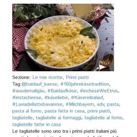
Sezione:
Le mie ricette
,
Primi piatti
Tag:
@baldauf_kaese
,
#160jahrekäsetradition
,
#ausdemallgäu
,
#Baldaufkäse
,
#incheseWeEtrus
,
#instacheese
,
#käseliebe
,
#Käsereibalauf
,
#Laviadellattebavarese
,
#Milchbayern
,
adv
,
pasta
,
pasta al forno
,
pasta fatta in casa
,
primi piatti
,
tagliatelle
,
tagliatelle ai formaggi
,
tagliatelle al forno
,
tagliatelle fatte in casa
Le tagliatelle sono uno tra i primi piatti italiani più