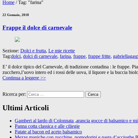
Home
/
Tag: "farina"
22 Gennaio, 2018
Frappe il dolce di carnevale
Sezione:
Dolci e frutta
,
Le mie ricette
Tag:
dolci
,
dolci di carnevale
,
farina
,
frappe
,
frappe fritte
,
gabriellagasp
E’ il dolce tipico del Carnevale, di tradizione contadina : le frappe. Pi
zucchero,l’uovo intero ed i rossi delle uova, il liquore e la buccia bio
Continua a leggere >>
Ricerca per:
Ultimi Articoli
Gamberi al lardo di Colonnata ,arancia gocce di balsamico e mist
Panna cotta classica e alle ciliegie
Patate al bacon ed aceto balsamico
Mezze maniche con zucchine, pomodorini e pasta d’acciughe 