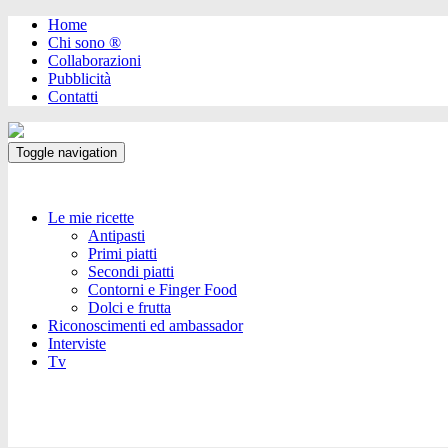
Home
Chi sono ®️
Collaborazioni
Pubblicità
Contatti
Toggle navigation
Le mie ricette
Antipasti
Primi piatti
Secondi piatti
Contorni e Finger Food
Dolci e frutta
Riconoscimenti ed ambassador
Interviste
Tv