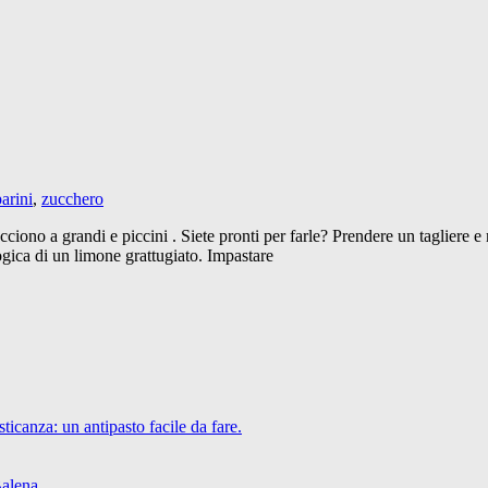
arini
,
zucchero
acciono a grandi e piccini . Siete pronti per farle? Prendere un tagliere e
logica di un limone grattugiato. Impastare
icanza: un antipasto facile da fare.
Balena