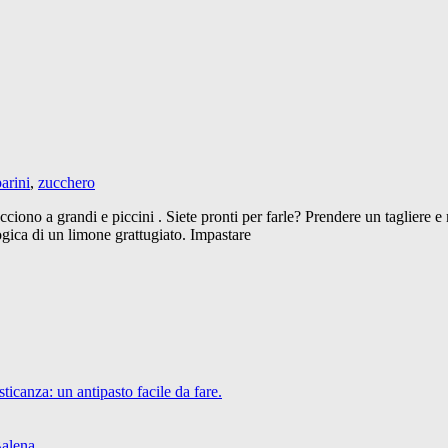
arini
,
zucchero
acciono a grandi e piccini . Siete pronti per farle? Prendere un tagliere e
logica di un limone grattugiato. Impastare
icanza: un antipasto facile da fare.
Balena