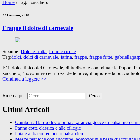
Home
/
Tag: "zucchero"
22 Gennaio, 2018
Frappe il dolce di carnevale
Sezione:
Dolci e frutta
,
Le mie ricette
Tag:
dolci
,
dolci di carnevale
,
farina
,
frappe
,
frappe fritte
,
gabriellagasp
E’ il dolce tipico del Carnevale, di tradizione contadina : le frappe. Pi
zucchero,l’uovo intero ed i rossi delle uova, il liquore e la buccia bio
Continua a leggere >>
Ricerca per:
Ultimi Articoli
Gamberi al lardo di Colonnata ,arancia gocce di balsamico e mist
Panna cotta classica e alle ciliegie
Patate al bacon ed aceto balsamico
Mezze maniche con zucchine, pomodorini e pasta d’acciughe 