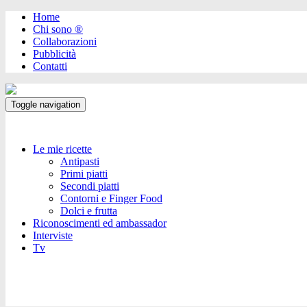
Home
Chi sono ®️
Collaborazioni
Pubblicità
Contatti
Toggle navigation
Le mie ricette
Antipasti
Primi piatti
Secondi piatti
Contorni e Finger Food
Dolci e frutta
Riconoscimenti ed ambassador
Interviste
Tv