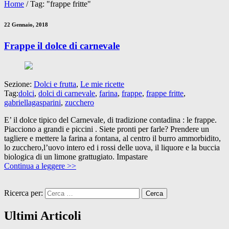
Home
/
Tag: "frappe fritte"
22 Gennaio, 2018
Frappe il dolce di carnevale
Sezione:
Dolci e frutta
,
Le mie ricette
Tag:
dolci
,
dolci di carnevale
,
farina
,
frappe
,
frappe fritte
,
gabriellagasparini
,
zucchero
E’ il dolce tipico del Carnevale, di tradizione contadina : le frappe.
Piacciono a grandi e piccini . Siete pronti per farle? Prendere un
tagliere e mettere la farina a fontana, al centro il burro ammorbidito,
lo zucchero,l’uovo intero ed i rossi delle uova, il liquore e la buccia
biologica di un limone grattugiato. Impastare
Continua a leggere >>
Ricerca per:
Ultimi Articoli