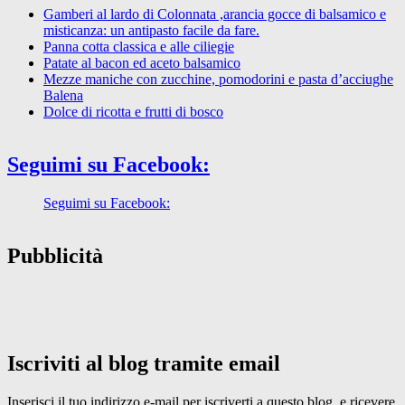
Gamberi al lardo di Colonnata ,arancia gocce di balsamico e
misticanza: un antipasto facile da fare.
Panna cotta classica e alle ciliegie
Patate al bacon ed aceto balsamico
Mezze maniche con zucchine, pomodorini e pasta d’acciughe
Balena
Dolce di ricotta e frutti di bosco
Seguimi su Facebook:
Seguimi su Facebook:
Pubblicità
Iscriviti al blog tramite email
Inserisci il tuo indirizzo e-mail per iscriverti a questo blog, e ricevere