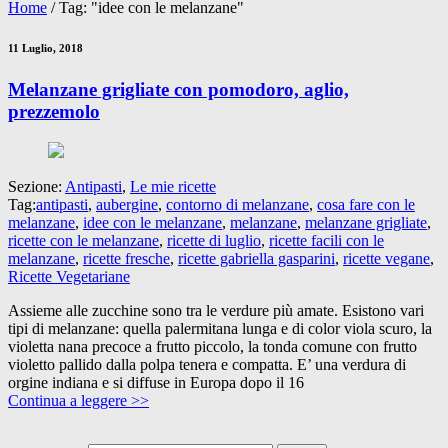
Home
/
Tag: "idee con le melanzane"
11 Luglio, 2018
Melanzane grigliate con pomodoro, aglio,
prezzemolo
Sezione:
Antipasti
,
Le mie ricette
Tag:
antipasti
,
aubergine
,
contorno di melanzane
,
cosa fare con le
melanzane
,
idee con le melanzane
,
melanzane
,
melanzane grigliate
,
ricette con le melanzane
,
ricette di luglio
,
ricette facili con le
melanzane
,
ricette fresche
,
ricette gabriella gasparini
,
ricette vegane
,
Ricette Vegetariane
Assieme alle zucchine sono tra le verdure più amate. Esistono vari
tipi di melanzane: quella palermitana lunga e di color viola scuro, la
violetta nana precoce a frutto piccolo, la tonda comune con frutto
violetto pallido dalla polpa tenera e compatta. E’ una verdura di
orgine indiana e si diffuse in Europa dopo il 16
Continua a leggere >>