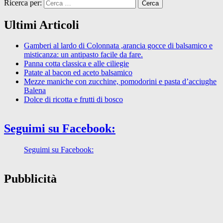
Ricerca per:
Ultimi Articoli
Gamberi al lardo di Colonnata ,arancia gocce di balsamico e
misticanza: un antipasto facile da fare.
Panna cotta classica e alle ciliegie
Patate al bacon ed aceto balsamico
Mezze maniche con zucchine, pomodorini e pasta d’acciughe
Balena
Dolce di ricotta e frutti di bosco
Seguimi su Facebook:
Seguimi su Facebook:
Pubblicità