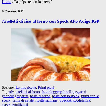
Home
/
Tag: "paste con lo speck"
20 Dicembre, 2020
Anelletti di riso al forno con Speck Alto Adige IGP
Sezione:
Le mie ricette
,
Primi piatti
Tag:
adv
,
anelletti al forno
,
foodbloggergabriellagasparini
,
gabriellagasparini
,
paste al forno
,
paste con lo speck
,
primi con lo
speck
,
primi di natale
,
ricette siciliane
,
SpeckAltoAdigeIGP
,
speckpertuttigusti