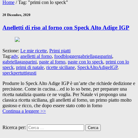
Home
/
Tag: "primi con lo speck"
20 Dicembre, 2020
Anelletti di riso al forno con Speck Alto Adige IGP
Sezione:
Le mie ricette
,
Primi piatti
Tag:
adv
,
anelletti al forno
,
foodbloggergabriellagasparini
,
gabriellagasparini
,
paste al forno
,
paste con lo speck
,
primi con lo
speck
,
primi di natale
,
ricette siciliane
,
SpeckAltoAdigeIGP
,
speckpertuttigusti
Produrre lo Speck Alto Adige IGP è un’arte che richiede dedizione e
precisione. Come in cucina…ed io lo so bene, per preparare una
ricetta natalizia quanta ce ne voglia. Per Natale vi propongo una
classica ricetta siciliana, gli anelletti al forno, un primo piatto molto
gustoso e ricco, che dopo essere stato cotto in forno
Continua a leggere >>
Ricerca per: