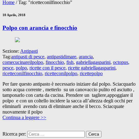
Home
/
Tag: "ricetteconilfinocchio"
10 Aprile, 2018
Polpo con arancia e finocchio
Sezione:
Antipasti
Tag:
antipasti di pesce
,
antipastidimare
,
arancia
,
comecucinareilpolpo
,
finocchio
,
fish
,
gabriellagasparini
,
octopus
,
pesce
,
polpo
,
ricette con il pesce
,
ricette gabriellagasparini
,
ricetteconilfinocchio
,
ricetteconilpolpo
,
ricettepolpo
Per fare questo antipasto è necessario iniziare dal polpo. Sciacquarlo
sotto acqua corrente , metterlo su un canovaccio pulito ed asciutto ,
tamponarlo con carta da cucina. Prendere un tagliere,appoggiare il
polpo e con un coltello incidere la sacca all’altezza degli occhi per
eliminarli avendo cura di eliminare anche il becco. Sciacquate
nuovamente il polpo
Continua a leggere >>
Ricerca per: