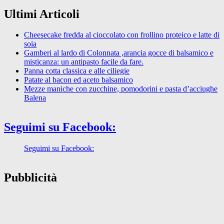
Ultimi Articoli
Cheesecake fredda al cioccolato con frollino proteico e latte di
soia
Gamberi al lardo di Colonnata ,arancia gocce di balsamico e
misticanza: un antipasto facile da fare.
Panna cotta classica e alle ciliegie
Patate al bacon ed aceto balsamico
Mezze maniche con zucchine, pomodorini e pasta d’acciughe
Balena
Seguimi su Facebook:
Seguimi su Facebook:
Pubblicità