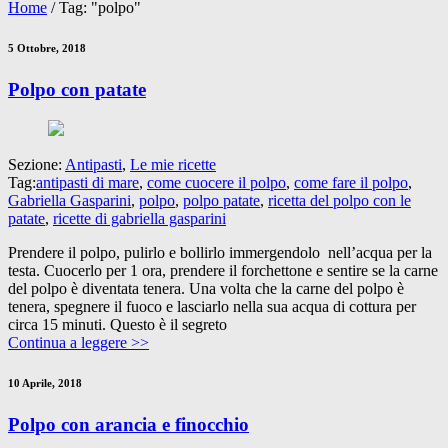
Home
/
Tag: "polpo"
5 Ottobre, 2018
Polpo con patate
Sezione:
Antipasti
,
Le mie ricette
Tag:
antipasti di mare
,
come cuocere il polpo
,
come fare il polpo
,
Gabriella Gasparini
,
polpo
,
polpo patate
,
ricetta del polpo con le
patate
,
ricette di gabriella gasparini
Prendere il polpo, pulirlo e bollirlo immergendolo nell’acqua per la
testa. Cuocerlo per 1 ora, prendere il forchettone e sentire se la carne
del polpo è diventata tenera. Una volta che la carne del polpo è
tenera, spegnere il fuoco e lasciarlo nella sua acqua di cottura per
circa 15 minuti. Questo è il segreto
Continua a leggere >>
10 Aprile, 2018
Polpo con arancia e finocchio