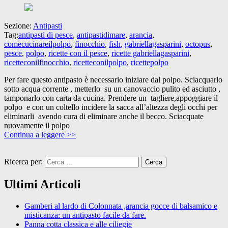
Sezione:
Antipasti
Tag:
antipasti di pesce
,
antipastidimare
,
arancia
,
comecucinareilpolpo
,
finocchio
,
fish
,
gabriellagasparini
,
octopus
,
pesce
,
polpo
,
ricette con il pesce
,
ricette gabriellagasparini
,
ricetteconilfinocchio
,
ricetteconilpolpo
,
ricettepolpo
Per fare questo antipasto è necessario iniziare dal polpo. Sciacquarlo
sotto acqua corrente , metterlo su un canovaccio pulito ed asciutto ,
tamponarlo con carta da cucina. Prendere un tagliere,appoggiare il
polpo e con un coltello incidere la sacca all’altezza degli occhi per
eliminarli avendo cura di eliminare anche il becco. Sciacquate
nuovamente il polpo
Continua a leggere >>
Ricerca per:
Ultimi Articoli
Gamberi al lardo di Colonnata ,arancia gocce di balsamico e
misticanza: un antipasto facile da fare.
Panna cotta classica e alle ciliegie