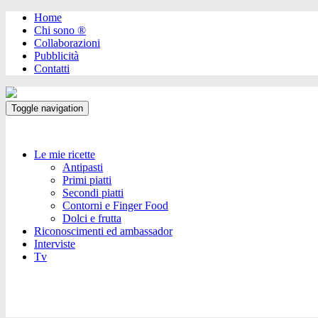
Home
Chi sono ®️
Collaborazioni
Pubblicità
Contatti
Toggle navigation
Le mie ricette
Antipasti
Primi piatti
Secondi piatti
Contorni e Finger Food
Dolci e frutta
Riconoscimenti ed ambassador
Interviste
Tv