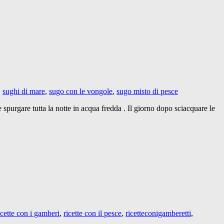
,
sughi di mare
,
sugo con le vongole
,
sugo misto di pesce
e spurgare tutta la notte in acqua fredda . Il giorno dopo sciacquare le
icette con i gamberi
,
ricette con il pesce
,
ricetteconigamberetti
,