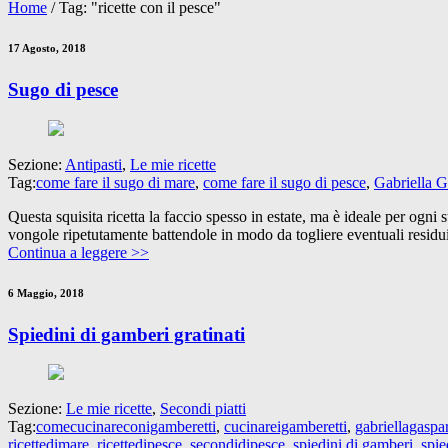
Home
/
Tag: "ricette con il pesce"
17 Agosto, 2018
Sugo di pesce
Sezione:
Antipasti
,
Le mie ricette
Tag:
come fare il sugo di mare
,
come fare il sugo di pesce
,
Gabriella G
Questa squisita ricetta la faccio spesso in estate, ma è ideale per ogni 
vongole ripetutamente battendole in modo da togliere eventuali residui
Continua a leggere >>
6 Maggio, 2018
Spiedini di gamberi gratinati
Sezione:
Le mie ricette
,
Secondi piatti
Tag:
comecucinareconigamberetti
,
cucinareigamberetti
,
gabriellagaspar
ricettedimare
,
ricettedipesce
,
secondidipesce
,
spiedini di gamberi
,
spie