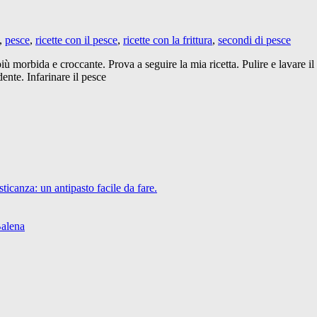
,
pesce
,
ricette con il pesce
,
ricette con la frittura
,
secondi di pesce
iù morbida e croccante. Prova a seguire la mia ricetta. Pulire e lavare il 
ente. Infarinare il pesce
icanza: un antipasto facile da fare.
Balena