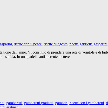
asparini
,
ricette con il pesce
,
ricette di agosto
,
ricette gabriella gasparini
stagione dell’anno. Vi consiglio di prendere una rete di vongole e di farl
 di sabbia. In una padella antiaderente mettere
ini
,
gamberetti
,
gamberetti gratinati
,
gamberi
,
ricette con i gamberetti
,
r
dini gratinati