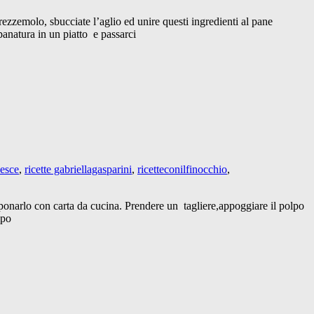
prezzemolo, sbucciate l’aglio ed unire questi ingredienti al pane
panatura in un piatto e passarci
pesce
,
ricette gabriellagasparini
,
ricetteconilfinocchio
,
amponarlo con carta da cucina. Prendere un tagliere,appoggiare il polpo
lpo