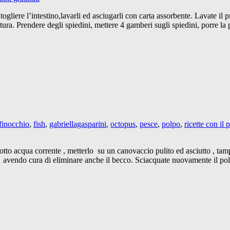
ogliere l’intestino,lavarli ed asciugarli con carta assorbente. Lavate il 
tura. Prendere degli spiedini, mettere 4 gamberi sugli spiedini, porre la 
finocchio
,
fish
,
gabriellagasparini
,
octopus
,
pesce
,
polpo
,
ricette con il 
 sotto acqua corrente , metterlo su un canovaccio pulito ed asciutto , t
rli avendo cura di eliminare anche il becco. Sciacquate nuovamente il po