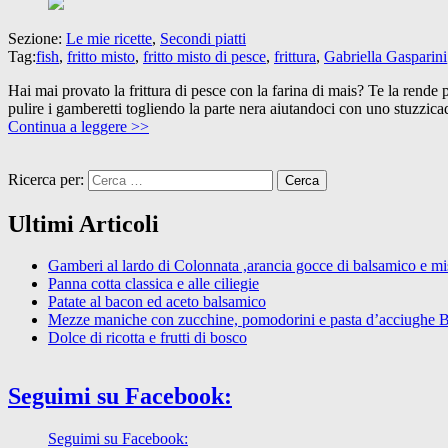
Sezione:
Le mie ricette
,
Secondi piatti
Tag:
fish
,
fritto misto
,
fritto misto di pesce
,
frittura
,
Gabriella Gasparini
Hai mai provato la frittura di pesce con la farina di mais? Te la rende p
pulire i gamberetti togliendo la parte nera aiutandoci con uno stuzzicad
Continua a leggere >>
Ricerca per:
Ultimi Articoli
Gamberi al lardo di Colonnata ,arancia gocce di balsamico e mist
Panna cotta classica e alle ciliegie
Patate al bacon ed aceto balsamico
Mezze maniche con zucchine, pomodorini e pasta d’acciughe 
Dolce di ricotta e frutti di bosco
Seguimi su Facebook:
Seguimi su Facebook: