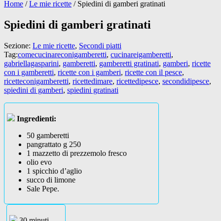
Home
/
Le mie ricette
/
Spiedini di gamberi gratinati
Spiedini di gamberi gratinati
Sezione:
Le mie ricette
,
Secondi piatti
Tag:
comecucinareconigamberetti
,
cucinareigamberetti
,
gabriellagasparini
,
gamberetti
,
gamberetti gratinati
,
gamberi
,
ricette
con i gamberetti
,
ricette con i gamberi
,
ricette con il pesce
,
ricetteconigamberetti
,
ricettedimare
,
ricettedipesce
,
secondidipesce
,
spiedini di gamberi
,
spiedini gratinati
Ingredienti:
50 gamberetti
pangrattato g 250
1 mazzetto di prezzemolo fresco
olio evo
1 spicchio d’aglio
succo di limone
Sale Pepe.
30 minuti