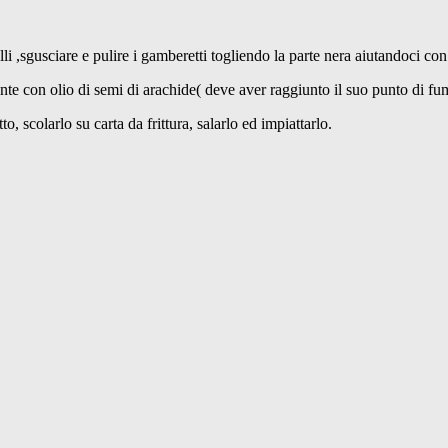
elli ,sgusciare e pulire i gamberetti togliendo la parte nera aiutandoci co
rente con olio di semi di arachide( deve aver raggiunto il suo punto di fu
, scolarlo su carta da frittura, salarlo ed impiattarlo.