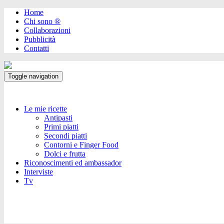
Home
Chi sono ®️
Collaborazioni
Pubblicità
Contatti
Toggle navigation
Le mie ricette
Antipasti
Primi piatti
Secondi piatti
Contorni e Finger Food
Dolci e frutta
Riconoscimenti ed ambassador
Interviste
Tv