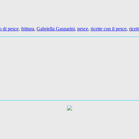
to di pesce
,
frittura
,
Gabriella Gasparini
,
pesce
,
ricette con il pesce
,
ricet