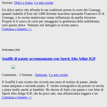
Sezione:
Dolci e frutta
,
Le mie ricette
Un dolce antico che affonda le sue tradizioni presso la corte dei Gonzaga,
quando Isabella d’Este nel 1490 divenne marchesa sposando Francesco II di
Gonzaga, e la cucina mantovana venne influenzata da quella ferrarese.
Proprio lì il cuoco di corte per omaggiare la gentilezza della nobildonna
creò questo dolce. Vediamo nel dettaglio la ricetta antica.
Continua a leggere >>
29 Dicembre, 2020
Soufflè di patate accompagnato con Speck Alto Adige IGP
Comments : 2 Sezione :
Antipasti
,
Le mie ricette
Il Soufflé è una ricetta che ricorda una sorta di tortino di patate ,ideale
come antipasto o secondo piatto. E’ molto scenografico da portare in tavola
e piace molto anche ai bambini. Ho deciso di farlo con patate e con fette di
Speck Alto Adige IGP, che ha poco sale, una affumicatura leggera e un
Continua a leggere >>