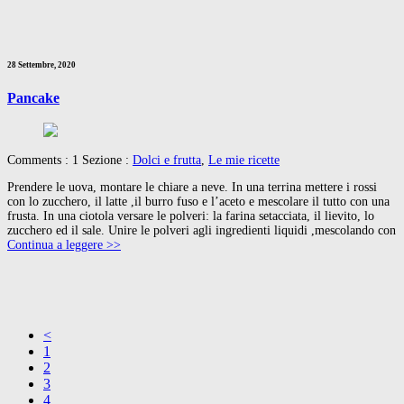
28 Settembre, 2020
Pancake
Comments : 1 Sezione :
Dolci e frutta
,
Le mie ricette
Prendere le uova, montare le chiare a neve. In una terrina mettere i rossi
con lo zucchero, il latte ,il burro fuso e l’aceto e mescolare il tutto con una
frusta. In una ciotola versare le polveri: la farina setacciata, il lievito, lo
zucchero ed il sale. Unire le polveri agli ingredienti liquidi ,mescolando con
Continua a leggere >>
<
1
2
3
4