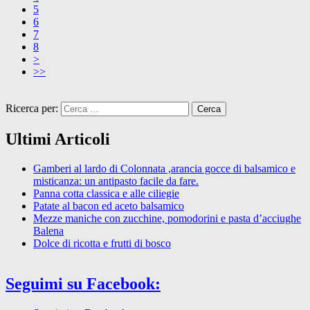
5
6
7
8
>
>>
Ricerca per:
Ultimi Articoli
Gamberi al lardo di Colonnata ,arancia gocce di balsamico e
misticanza: un antipasto facile da fare.
Panna cotta classica e alle ciliegie
Patate al bacon ed aceto balsamico
Mezze maniche con zucchine, pomodorini e pasta d’acciughe
Balena
Dolce di ricotta e frutti di bosco
Seguimi su Facebook: