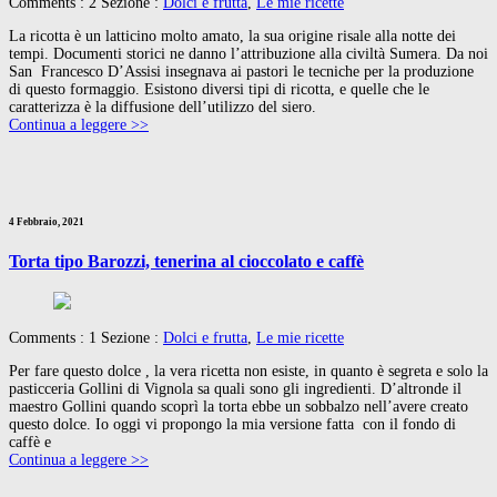
Comments : 2 Sezione :
Dolci e frutta
,
Le mie ricette
La ricotta è un latticino molto amato, la sua origine risale alla notte dei
tempi. Documenti storici ne danno l’attribuzione alla civiltà Sumera. Da noi
San Francesco D’Assisi insegnava ai pastori le tecniche per la produzione
di questo formaggio. Esistono diversi tipi di ricotta, e quelle che le
caratterizza è la diffusione dell’utilizzo del siero.
Continua a leggere >>
4 Febbraio, 2021
Torta tipo Barozzi, tenerina al cioccolato e caffè
Comments : 1 Sezione :
Dolci e frutta
,
Le mie ricette
Per fare questo dolce , la vera ricetta non esiste, in quanto è segreta e solo la
pasticceria Gollini di Vignola sa quali sono gli ingredienti. D’altronde il
maestro Gollini quando scoprì la torta ebbe un sobbalzo nell’avere creato
questo dolce. Io oggi vi propongo la mia versione fatta con il fondo di
caffè e
Continua a leggere >>