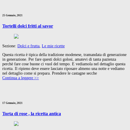
25 Gennaio, 2021
Tortelli dolci fritti al savor
Sezione:
Dolci e frutta
,
Le mie ricette
Questa ricetta è tipica della tradizione modenese, tramandata di generazione
in generazione. Per fare questi dolci golosi, amatevi di tanta pazienza
perchè fare cose buone ci vuol del tempo. E vediamola nel dettaglio questa
ricetta. Il ripieno deve essere lasciato riposare almeno una notte e vediamo
nel dettaglio come si prepara. Prendere le castagne secche
Continua a leggere >>
17 Gennaio, 2021
Torta di rose , la ricetta antica